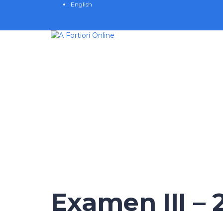
English
Have a question?
Send enquiry
Message sent
Cerrar
Examen III – 