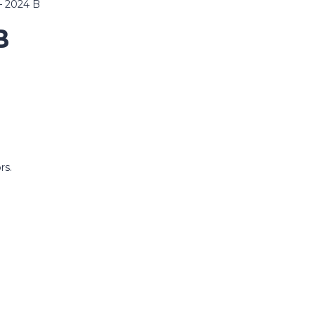
– 2024 B
B
rs.