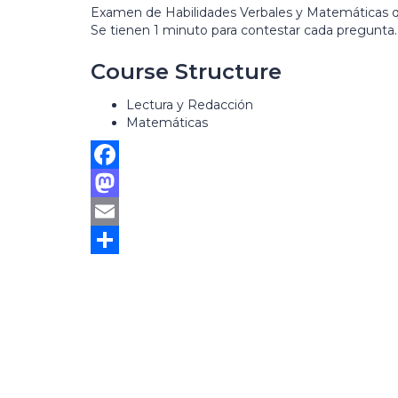
Examen de Habilidades Verbales y Matemáticas que
Se tienen 1 minuto para contestar cada pregunta.
Course Structure
Lectura y Redacción
Matemáticas
Facebook
Mastodon
Email
Sign In
Compartir
The password must have a minimum 