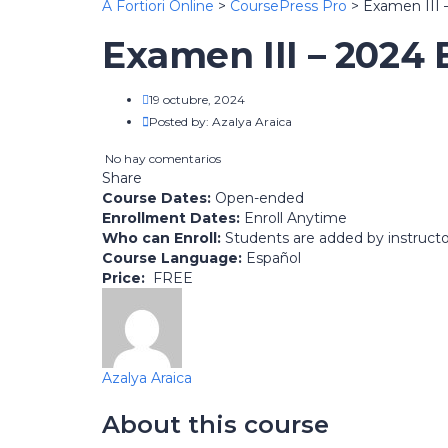
A Fortiori Online
>
CoursePress Pro
>
Examen III 
Examen III – 2024 
19 octubre, 2024
Posted by:
Azalya Araica
No hay comentarios
Share
Course Dates:
Open-ended
Enrollment Dates:
Enroll Anytime
Who can Enroll:
Students are added by instructo
Course Language:
Español
Price:
FREE
Azalya Araica
About this course