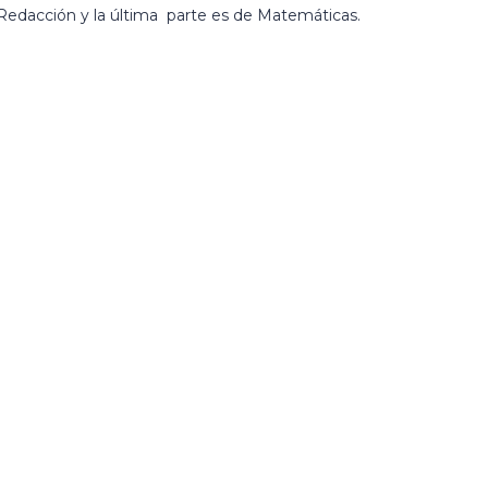
 Redacción y la última parte es de Matemáticas.
al letter, and should not exceed 20 characters