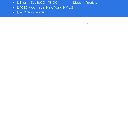
Mon - Sat 8.00 - 18.00
Login
Register
1010 Moon ave, New York, NY US
+1 212-226-3126