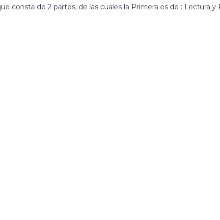
 consta de 2 partes, de las cuales la Primera es de : Lectura y
of 8 characters of numbers and letters, contain at least 1 capit